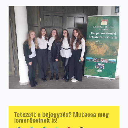
Tetszett a bejegyzés? Mutassa meg
ismerőseinek is!