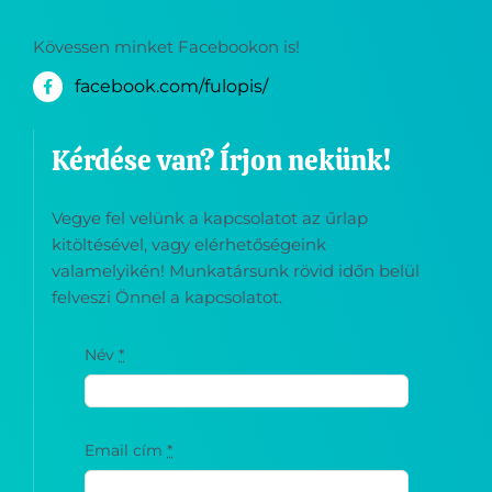
Kövessen minket Facebookon is!
facebook.com/fulopis/
Kérdése van? Írjon nekünk!
Vegye fel velünk a kapcsolatot az űrlap
kitöltésével, vagy elérhetőségeink
valamelyikén! Munkatársunk rövid időn belül
felveszi Önnel a kapcsolatot.
Név
*
Email cím
*