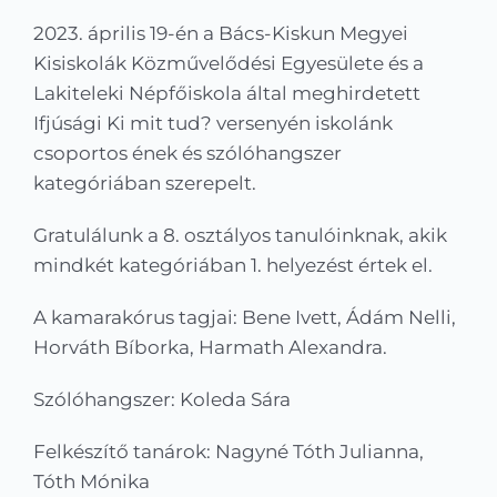
Kapcsolat
2023. április 19-én a Bács-Kiskun Megyei
Kisiskolák Közművelődési Egyesülete és a
KRÉTA
Lakiteleki Népfőiskola által meghirdetett
Ifjúsági Ki mit tud? versenyén iskolánk
csoportos ének és szólóhangszer
kategóriában szerepelt.
Gratulálunk a 8. osztályos tanulóinknak, akik
mindkét kategóriában 1. helyezést értek el.
A kamarakórus tagjai: Bene Ivett, Ádám Nelli,
Horváth Bíborka, Harmath Alexandra.
Szólóhangszer: Koleda Sára
Felkészítő tanárok: Nagyné Tóth Julianna,
Tóth Mónika