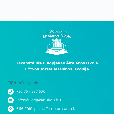
Jakabszállás-Fülöpjakab Általános Iskola
Eötvös József Általános Iskolája
Elérhetőségeink:
+36 76 / 587 630
info@fulopjakabiskola.hu
6116 Fülöpjakab, Templom utca 1.