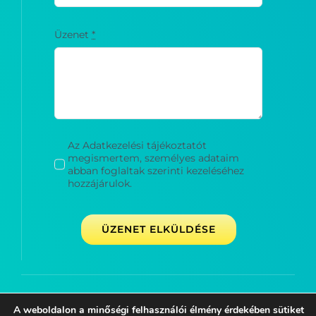
Üzenet
*
Az Adatkezelési tájékoztatót
megismertem, személyes adataim
abban foglaltak szerinti kezeléséhez
hozzájárulok.
ÜZENET ELKÜLDÉSE
Minden jog fenntartva © Fülöpjakab Általános Iskola
A weboldalon a minőségi felhasználói élmény érdekében sütiket