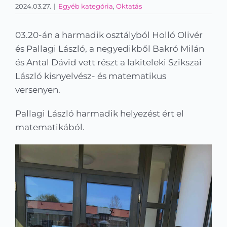
2024.03.27.
|
Egyéb kategória
,
Oktatás
Kapcsolat
KRÉTA
03.20-án a harmadik osztályból Holló Olivér
és Pallagi László, a negyedikből Bakró Milán
és Antal Dávid vett részt a lakiteleki Szikszai
László kisnyelvész- és matematikus
versenyen.
Pallagi László harmadik helyezést ért el
matematikából.