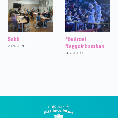
városi
Magyar kultúra
Suli
gycirkuszban
napja
2026.0
.01.03.
2026.01.30.