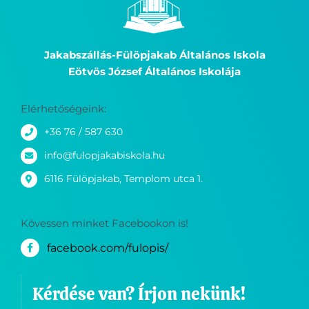
Jakabszállás-Fülöpjakab Általános Iskola
Eötvös József Általános Iskolája
Elérhetőségeink:
+36 76 / 587 630
info@fulopjakabiskola.hu
6116 Fülöpjakab, Templom utca 1.
Kövessen minket Facebookon is!
facebook.com/fulopis/
Kérdése van? Írjon nekünk!