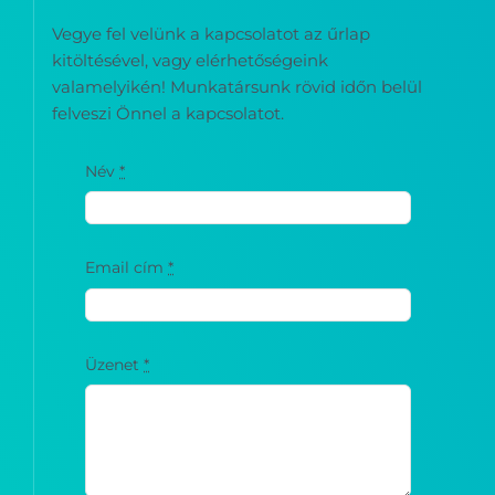
Vegye fel velünk a kapcsolatot az űrlap
kitöltésével, vagy elérhetőségeink
valamelyikén! Munkatársunk rövid időn belül
felveszi Önnel a kapcsolatot.
Név
*
Email cím
*
Üzenet
*