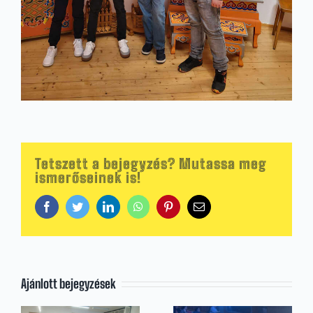
Tetszett a bejegyzés? Mutassa meg
ismerőseinek is!
Facebook
Twitter
LinkedIn
WhatsApp
Pinterest
Email:
Ajánlott bejegyzések