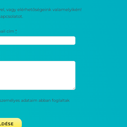
ével, vagy elérhetőségeink valamelyikén!
apcsolatot.
ail cím
*
személyes adataim abban foglaltak
LDÉSE