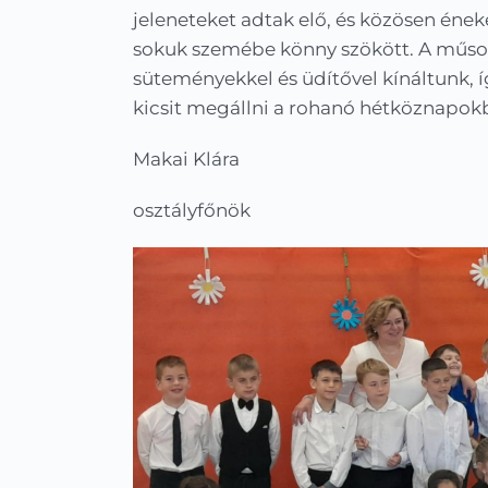
jeleneteket adtak elő, és közösen éne
sokuk szemébe könny szökött. A műsor
süteményekkel és üdítővel kínáltunk, íg
kicsit megállni a rohanó hétköznapok
Makai Klára
osztályfőnök