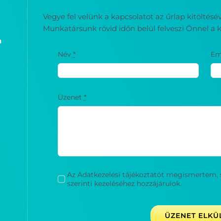
Vegye fel velünk a kapcsolatot az űrlap kitöltés
Munkatársunk rövid időn belül felveszi Önnel a k
a
Név
*
Em
Üzenet
*
Az Adatkezelési tájékoztatót megismertem, 
szerinti kezeléséhez hozzájárulok.
ÜZENET ELKÜ