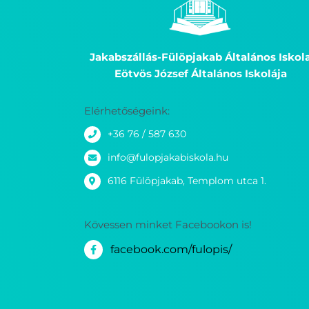
Jakabszállás-Fülöpjakab Általános Iskol
Eötvös József Általános Iskolája
Elérhetőségeink:
+36 76 / 587 630
info@fulopjakabiskola.hu
6116 Fülöpjakab, Templom utca 1.
Kövessen minket Facebookon is!
facebook.com/fulopis/