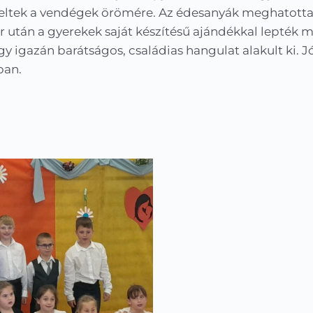
keltek a vendégek örömére. Az édesanyák meghatottan
 után a gyerekek saját készítésű ajándékkal lepték 
y igazán barátságos, családias hangulat alakult ki. Jó
ban.