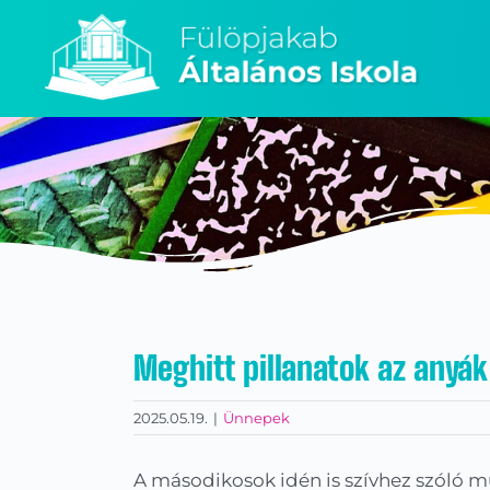
Kihagyás
Meghitt pillanatok az anyá
2025.05.19.
|
Ünnepek
A másodikosok idén is szívhez szóló m