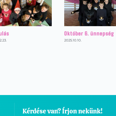
ulás
Október 6. ünnepség
2.23.
2025.10.10.
Kérdése van? Írjon nekünk!