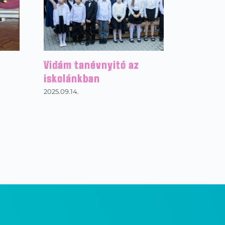
Vidám tanévnyitó az
iskolánkban
2025.09.14.