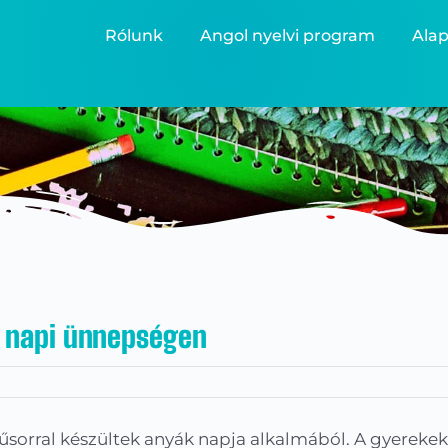
Rólunk
Angol nyelvi program
Alap
k napi ünnepségen
űsorral készültek anyák napja alkalmából. A gyerekek