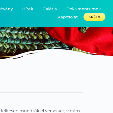
ítvány
Hírek
Galéria
Dokumentumok
Kapcsolat
KRÉTA
 lelkesen mondták el verseiket, vidám