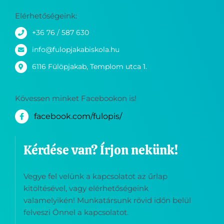
Elérhetőségeink:
+36 76 / 587 630
info@fulopjakabiskola.hu
6116 Fülöpjakab, Templom utca 1.
Kövessen minket Facebookon is!
facebook.com/fulopis/
Kérdése van? Írjon nekünk!
Vegye fel velünk a kapcsolatot az űrlap
kitöltésével, vagy elérhetőségeink
valamelyikén! Munkatársunk rövid időn belül
felveszi Önnel a kapcsolatot.