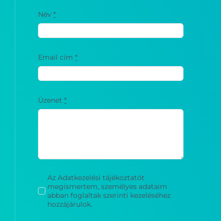
Név
*
Email cím
*
Üzenet
*
Az Adatkezelési tájékoztatót
megismertem, személyes adataim
abban foglaltak szerinti kezeléséhez
hozzájárulok.