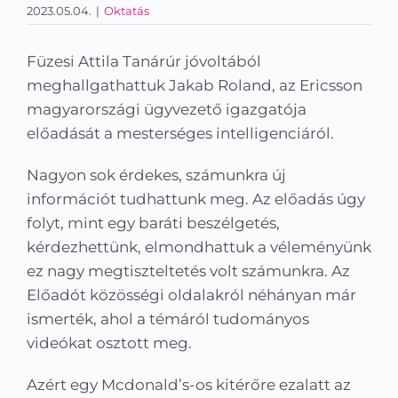
2023.05.04.
|
Oktatás
Kapcsolat
KRÉTA
Füzesi Attila Tanárúr jóvoltából
meghallgathattuk Jakab Roland, az Ericsson
magyarországi ügyvezető igazgatója
előadását a mesterséges intelligenciáról.
Nagyon sok érdekes, számunkra új
információt tudhattunk meg. Az előadás úgy
folyt, mint egy baráti beszélgetés,
kérdezhettünk, elmondhattuk a véleményünk
ez nagy megtiszteltetés volt számunkra. Az
Előadót közösségi oldalakról néhányan már
ismerték, ahol a témáról tudományos
videókat osztott meg.
Azért egy Mcdonald’s-os kitérőre ezalatt az