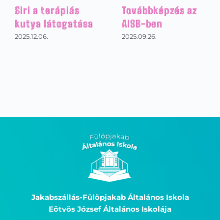
Siri a terápiás
Továbbképzés az
kutya látogatása
AISB-ben
2025.12.06.
2025.09.26.
Jakabszállás-Fülöpjakab Általános Iskola
Eötvös József Általános Iskolája