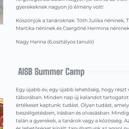
gyerekeknek nagyon jó élmény volt!
Köszönjük a tanároknak: Tóth Julika néninek, 
Martika néninek és Csergőné Hermina néninek
Nagy Hanna (6.osztályos tanuló)
AISB Summer Camp
Egy újabb év, egy újabb lehetőség, hogy részt 
táborában. Minden nap új kalandot tartogato
értékeset kaptunk: tudást. Olyan tudást, amely
beszélgetésben, írásban és olvasásban. Mindig
talán a gyerekek, a tanárok vagy a közösség. A
és lehetőséget kínált: tanulhattunk az angol n