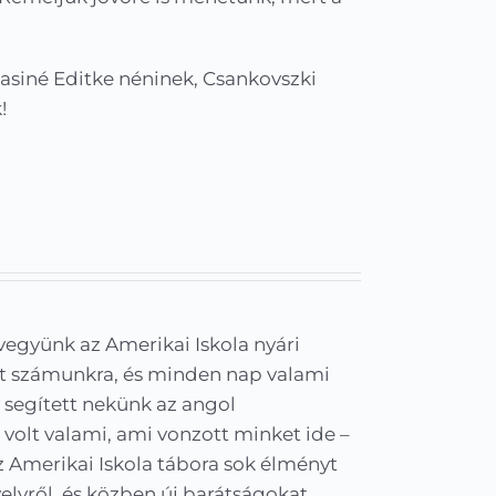
Tasiné Editke néninek, Csankovszki
!
vegyünk az Amerikai Iskola nyári
tt számunkra, és minden nap valami
 segített nekünk az angol
 volt valami, ami vonzott minket ide –
z Amerikai Iskola tábora sok élményt
yelvről, és közben új barátságokat