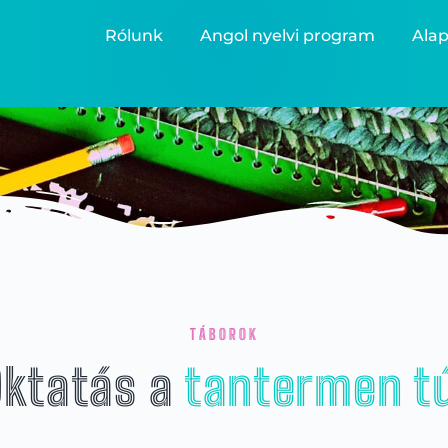
Rólunk
Angol nyelvi program
Alap
TÁBOROK
Oktatás a
tantermen t