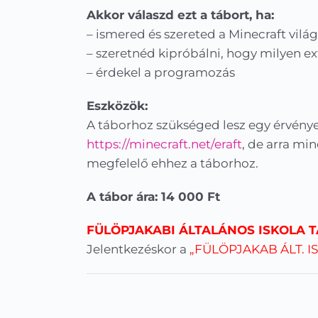
Akkor válaszd ezt a tábort, ha:
– ismered és
szereted a Minecraft világ
– szeretnéd kipróbálni, hogy milyen e
– érdekel a programozás
Eszközök:
A táborhoz szükséged lesz
egy érvénye
https://minecraft.net/eraft
, de arra m
megfelelő ehhez a táborhoz.
A tábor ára: 14 000 Ft
FÜLÖPJAKABI ÁLTALÁNOS ISKOLA
T
Jelentkezéskor a
„FÜLÖPJAKAB ÁLT. IS