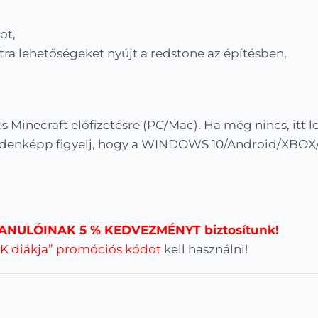
ot,
xtra lehetőségeket nyújt
a redstone az építésben,
s Minecraft előfizetésre (PC/Mac). Ha még nincs, itt 
indenképp figyelj, hogy a WINDOWS
10/Android/XBOX/
ANULÓINAK 5 % KEDVEZMÉNYT biztosítunk!
K diákja”
promóciós kód
ot
kell használni!