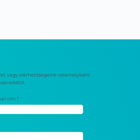
ével, vagy elérhetőségeink valamelyikén!
apcsolatot.
ail cím
*