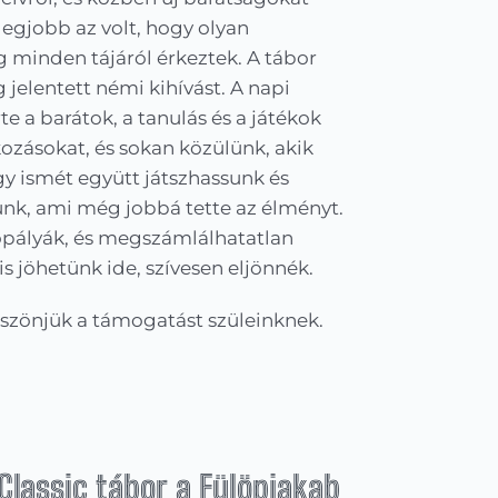
legjobb az volt, hogy olyan
 minden tájáról érkeztek. A tábor
 jelentett némi kihívást. A napi
e a barátok, a tanulás és a játékok
ozásokat, és sokan közülünk, akik
hogy ismét együtt játszhassunk és
nk, ami még jobbá tette az élményt.
tópályák, és megszámlálhatatlan
s jöhetünk ide, szívesen eljönnék.
öszönjük a támogatást szüleinknek.
 Classic tábor a Fülöpjakab