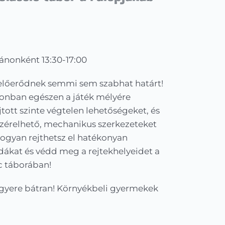
utánonként 13:30-17:00
pzelőerődnek semmi sem szabhat határt!
onban egészen a játék mélyére
tott szinte végtelen lehetőségeket, és
vezérelhető, mechanikus szerkezeteket
 hogyan rejthetsz el hatékonyan
pdákat és védd meg a rejtekhelyeidet a
c táborában!
gyere bátran! Környékbeli gyermekek