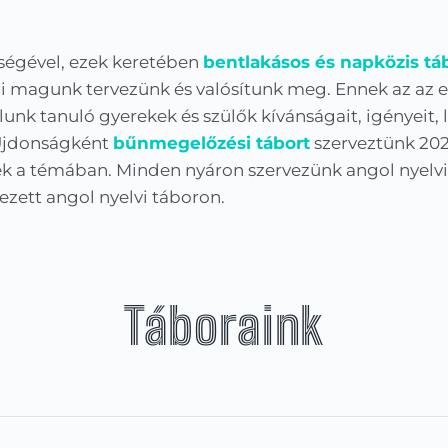
őségével, ezek keretében
bentlakásos és napközis tá
i magunk tervezünk és valósítunk meg. Ennek az az e
álunk tanuló gyerekek és szülők kívánságait, igényeit,
 Újdonságként
bűnmegelőzési tábort
szerveztünk 202
ek a témában. Minden nyáron szervezünk angol nyelvi 
ezett angol nyelvi táboron.
Táboraink