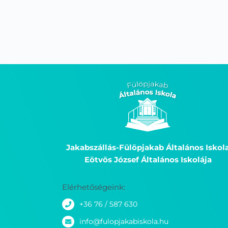
Jakabszállás-Fülöpjakab Általános Iskol
Eötvös József Általános Iskolája
Elérhetőségeink:
+36 76 / 587 630
info@fulopjakabiskola.hu