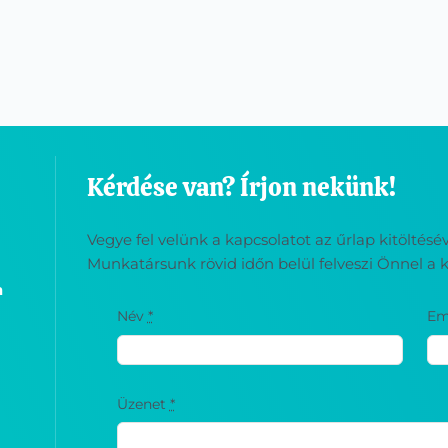
Kérdése van? Írjon nekünk!
Vegye fel velünk a kapcsolatot az űrlap kitöltés
Munkatársunk rövid időn belül felveszi Önnel a k
a
Név
*
Em
Üzenet
*