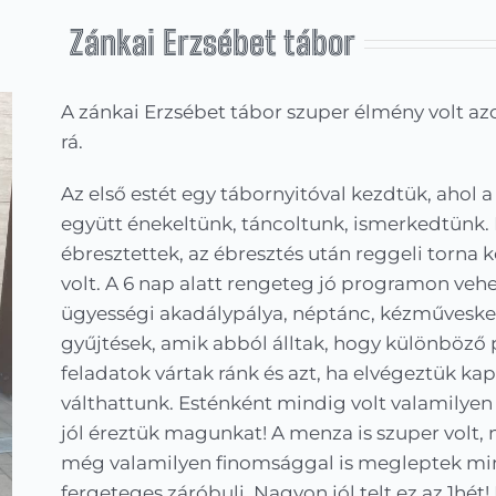
Zánkai Erzsébet tábor
A zánkai Erzsébet tábor szuper élmény volt az
rá.
Az első estét egy tábornyitóval kezdtük, ahol a
együtt énekeltünk, táncoltunk, ismerkedtünk
ébresztettek, az ébresztés után reggeli torna 
volt. A 6 nap alatt rengeteg jó programon vehet
ügyességi akadálypálya, néptánc, kézművesked
gyűjtések, amik abból álltak, hogy különböző
feladatok vártak ránk és azt, ha elvégeztük ka
válthattunk. Esténként mindig volt valamilyen 
jól éreztük magunkat! A menza is szuper volt, 
még valamilyen finomsággal is megleptek mink
fergeteges záróbuli. Nagyon jól telt ez az 1hé