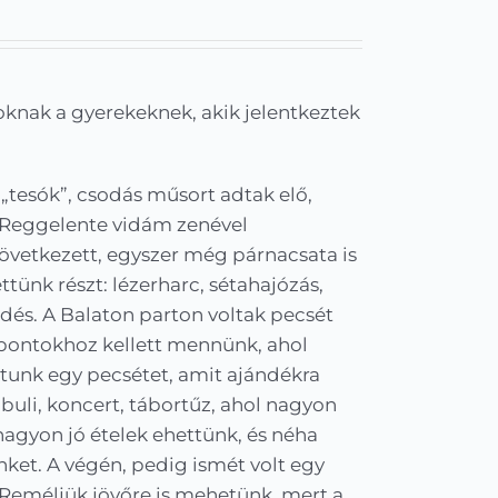
oknak a gyerekeknek, akik jelentkeztek
 „tesók”, csodás műsort adtak elő,
. Reggelente vidám zenével
következett, egyszer még párnacsata is
tünk részt: lézerharc, sétahajózás,
és. A Balaton parton voltak pecsét
 pontokhoz kellett mennünk, ahol
ptunk egy pecsétet, amit ajándékra
buli, koncert, tábortűz, ahol nagyon
nagyon jó ételek ehettünk, és néha
et. A végén, pedig ismét volt egy
t! Reméljük jövőre is mehetünk, mert a