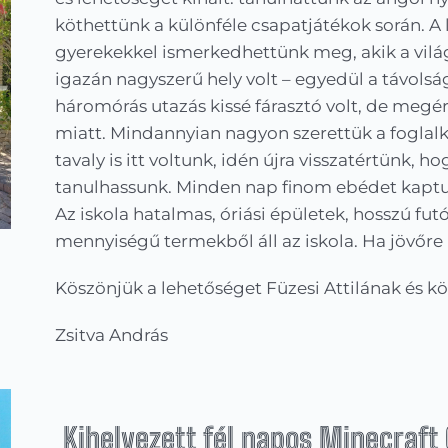
köthettünk a különféle csapatjátékok során. A 
gyerekekkel ismerkedhettünk meg, akik a világ
igazán nagyszerű hely volt – egyedül a távolság
háromórás utazás kissé fárasztó volt, de megért
miatt. Mindannyian nagyon szerettük a foglalk
tavaly is itt voltunk, idén újra visszatértünk, 
tanulhassunk. Minden nap finom ebédet kaptu
Az iskola hatalmas, óriási épületek, hosszú fu
mennyiségű termekből áll az iskola. Ha jövőre i
Köszönjük a lehetőséget Füzesi Attilának és k
Zsitva András
Kihelyezett fél napos Minecraft