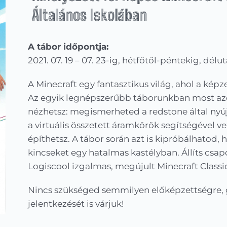
Általános Iskolában
A tábor időpontja:
2021. 07. 19 – 07. 23-ig, hétfőtől-péntekig, dél
A Minecraft egy fantasztikus világ, ahol a ké
Az egyik legnépszerűbb táborunkban most az
nézhetsz: megismerheted a redstone által nyúj
a virtuális összetett áramkörök segítségével 
építhetsz. A tábor során azt is kipróbálhatod,
kincseket egy hatalmas kastélyban. Állíts csa
Logiscool izgalmas, megújult Minecraft Classi
Nincs szükséged semmilyen előképzettségre, 
jelentkezését is várjuk!