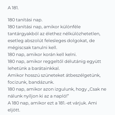
Kapcsolat
A 181.
KRÉTA
180 tanítási nap.
180 tanítási nap, amikor különféle
tantárgyakból az élethez nélkülözhetetlen,
esetleg abszolút felesleges dolgokat, de
mégiscsak tanulni kell.
180 nap, amikor korán kell kelni.
180 nap, amikor reggeltől délutánig együtt
lehetünk a barátainkkal.
Amikor hosszú szüneteket átbeszélgetünk,
focizunk, bandázunk.
180 nap, amikor azon izgulunk, hogy „Csak ne
nálunk nyíljon ki az a napló!”
A 180 nap, amikor ezt a 181.-et várjuk. Ami
eljött.