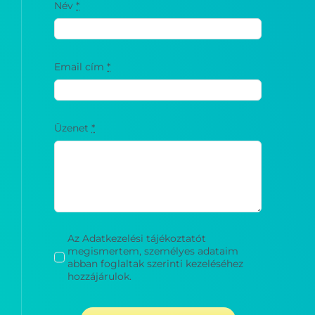
Email cím
*
Üzenet
*
Az Adatkezelési tájékoztatót
megismertem, személyes adataim
abban foglaltak szerinti kezeléséhez
hozzájárulok.
ÜZENET ELKÜLDÉSE