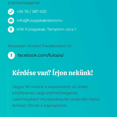
+36 76 / 587 630
info@fulopjakabiskola.hu
6116 Fülöpjakab, Templom utca 1.
Kövessen minket Facebookon is!
facebook.com/fulopis/
Kérdése van? Írjon nekünk!
Vegye fel velünk a kapcsolatot az űrlap
kitöltésével, vagy elérhetőségeink
valamelyikén! Munkatársunk rövid időn belül
felveszi Önnel a kapcsolatot.
Név
*