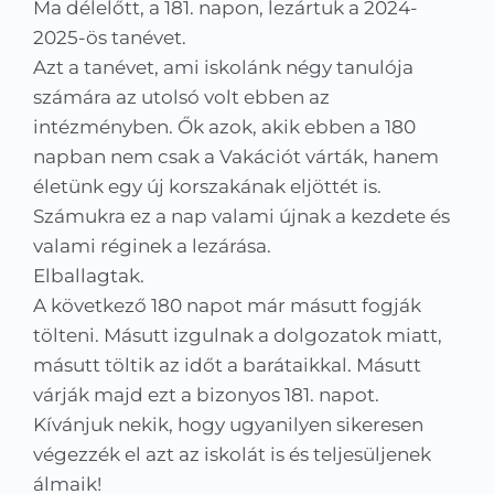
Ma délelőtt, a 181. napon, lezártuk a 2024-
2025-ös tanévet.
Azt a tanévet, ami iskolánk négy tanulója
számára az utolsó volt ebben az
intézményben. Ők azok, akik ebben a 180
napban nem csak a Vakációt várták, hanem
életünk egy új korszakának eljöttét is.
Számukra ez a nap valami újnak a kezdete és
valami réginek a lezárása.
Elballagtak.
A következő 180 napot már másutt fogják
tölteni. Másutt izgulnak a dolgozatok miatt,
másutt töltik az időt a barátaikkal. Másutt
várják majd ezt a bizonyos 181. napot.
Kívánjuk nekik, hogy ugyanilyen sikeresen
végezzék el azt az iskolát is és teljesüljenek
álmaik!