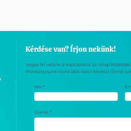
Kérdése van? Írjon nekünk!
Vegye fel velünk a kapcsolatot az űrlap kitöltés
Munkatársunk rövid időn belül felveszi Önnel a k
a
Név
*
Em
Üzenet
*