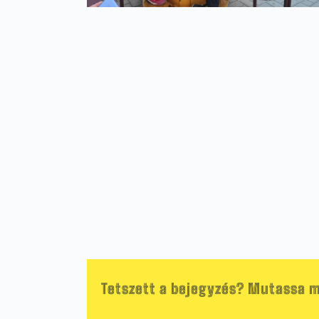
Tetszett a bejegyzés? Mutassa m