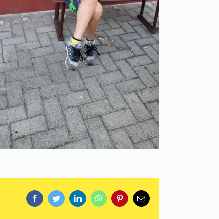
Facebook
Twitter
LinkedIn
WhatsApp
Pinterest
Email: