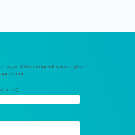
ével, vagy elérhetőségeink valamelyikén!
apcsolatot.
ail cím
*