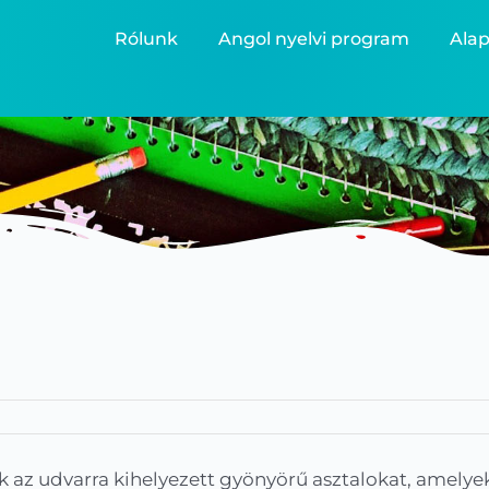
Rólunk
Angol nyelvi program
Alap
 az udvarra kihelyezett gyönyörű asztalokat, amelye