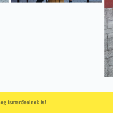
eg ismerőseinek is!