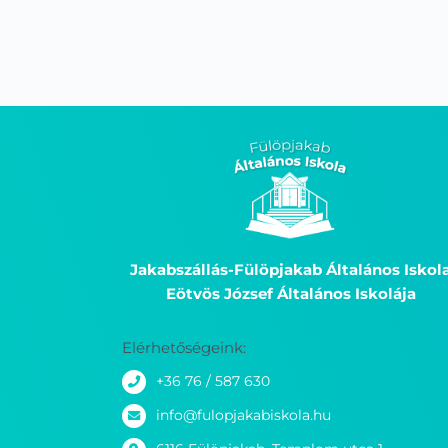
Jakabszállás-Fülöpjakab Általános Iskol
Eötvös József Általános Iskolája
Elérhetőségeink:
+36 76 / 587 630
info@fulopjakabiskola.hu