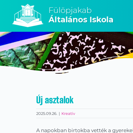
Kihagyás
Új asztalok
2025.09.26.
|
Kreatív
A napokban birtokba vették a gyerekek