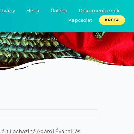
ítvány
Hírek
Galéria
Dokumentumok
Kapcsolat
KRÉTA
kért Lacháziné Agárdi Évának és